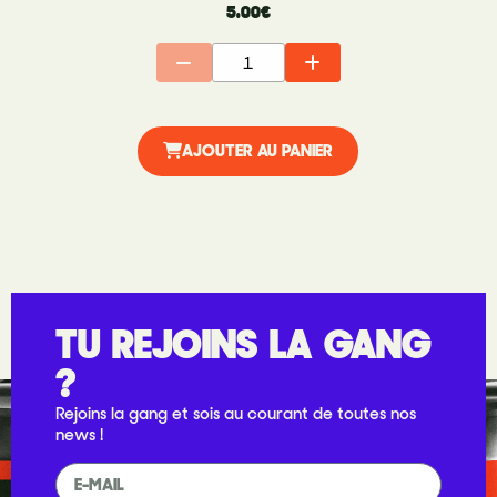
5.00
€
AJOUTER AU PANIER
TU REJOINS LA GANG
?
Rejoins la gang et sois au courant de toutes nos
news !