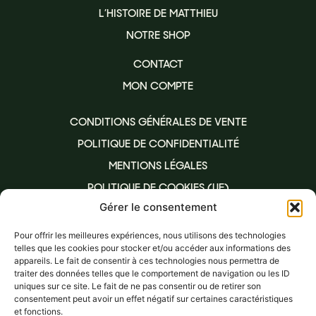
L’HISTOIRE DE MATTHIEU
NOTRE SHOP
CONTACT
MON COMPTE
CONDITIONS GÉNÉRALES DE VENTE
POLITIQUE DE CONFIDENTIALITÉ
MENTIONS LÉGALES
POLITIQUE DE COOKIES (UE)
Gérer le consentement
Pour offrir les meilleures expériences, nous utilisons des technologies
L’ABUS D’ALCOOL EST DANGEREUX POUR LA SANTÉ, À
telles que les cookies pour stocker et/ou accéder aux informations des
CONSOMMER AVEC MODÉRATION.
LA CONSOMMATION D’ALCOOL EST VIVEMENT
appareils. Le fait de consentir à ces technologies nous permettra de
DÉCONSEILLÉE AUX FEMMES ENCEINTES. LA VENTE
traiter des données telles que le comportement de navigation ou les ID
D’ALCOOL À DES MINEURS DE MOINS DE 18 ANS EST
uniques sur ce site. Le fait de ne pas consentir ou de retirer son
INTERDITE. EN ACCÉDANT À NOS OFFRES, VOUS DÉCLAREZ
consentement peut avoir un effet négatif sur certaines caractéristiques
AVOIR 18 ANS RÉVOLUS.
et fonctions.